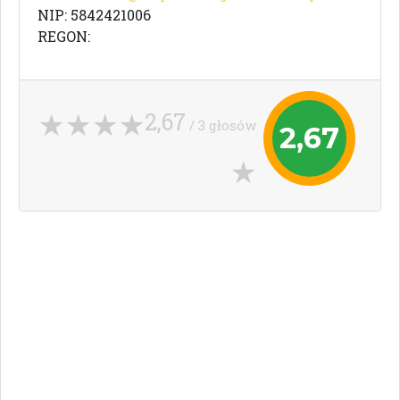
NIP: 5842421006
REGON:
2,67
/ 3 głosów
2,67