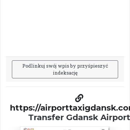
P
o
d
l
i
n
k
u
j
s
w
ó
j
w
p
i
s
b
y
p
r
z
y
ś
p
i
e
s
z
y
ć
i
n
d
e
k
s
a
c
j
ę
https://airporttaxigdansk.co
Transfer Gdansk Airpor