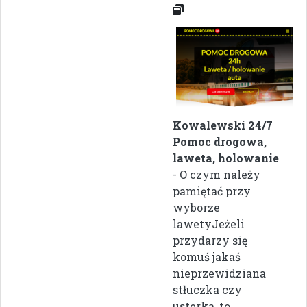
Kowalewski 24/7
Pomoc drogowa,
laweta, holowanie
- O czym należy
pamiętać przy
wyborze
lawetyJeżeli
przydarzy się
komuś jakaś
nieprzewidziana
stłuczka czy
usterka, to