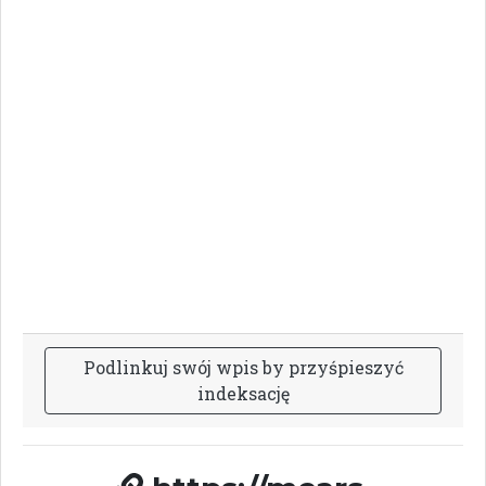
P
o
d
l
i
n
k
u
j
s
w
ó
j
w
p
i
s
b
y
p
r
z
y
ś
p
i
e
s
z
y
ć
i
n
d
e
k
s
a
c
j
ę