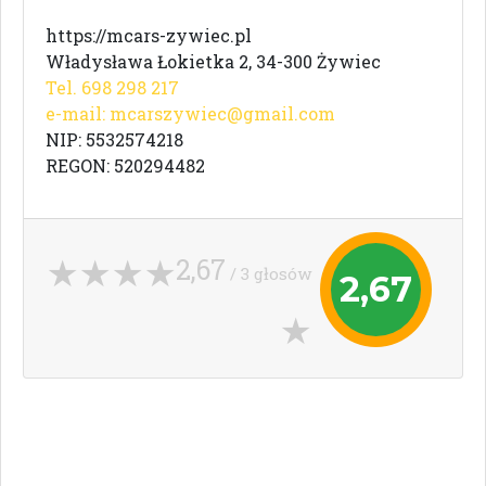
https://mcars-zywiec.pl
Władysława Łokietka 2, 34-300 Żywiec
Tel. 698 298 217
e-mail:
mcarszywiec@gmail.com
NIP: 5532574218
REGON: 520294482
2,67
/ 3 głosów
2,67