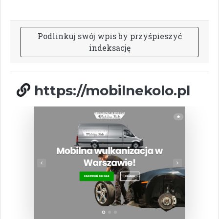
P
o
d
l
i
n
k
u
j
s
w
ó
j
w
p
i
s
b
y
p
r
z
y
ś
p
i
e
s
z
y
ć
i
n
d
e
k
s
a
c
j
ę
https://mobilnekolo.pl