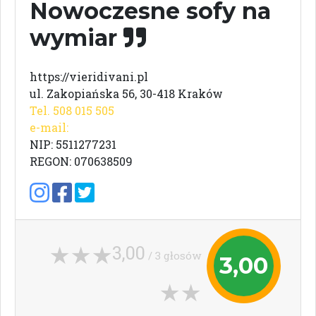
Nowoczesne sofy na
wymiar
https://vieridivani.pl
ul. Zakopiańska 56, 30-418 Kraków
Tel. 508 015 505
e-mail:
NIP: 5511277231
REGON: 070638509
3,00
/ 3 głosów
3,00