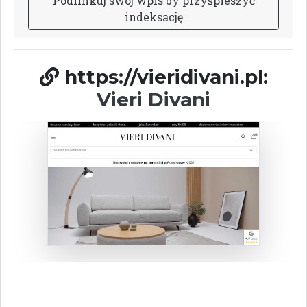
P
o
d
l
i
n
k
u
j
s
w
ó
j
w
p
i
s
b
y
p
r
z
y
ś
p
i
e
s
z
y
ć
i
n
d
e
k
s
a
c
j
ę
https://vieridivani.pl:
Vieri Divani