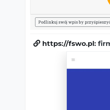
P
o
d
l
i
n
k
u
j
s
w
ó
j
w
p
i
s
b
y
p
r
z
y
ś
p
i
e
s
z
y
https://fswo.pl:
fi