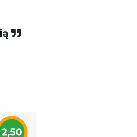
ią
2,50