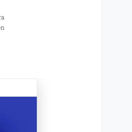
ra
on