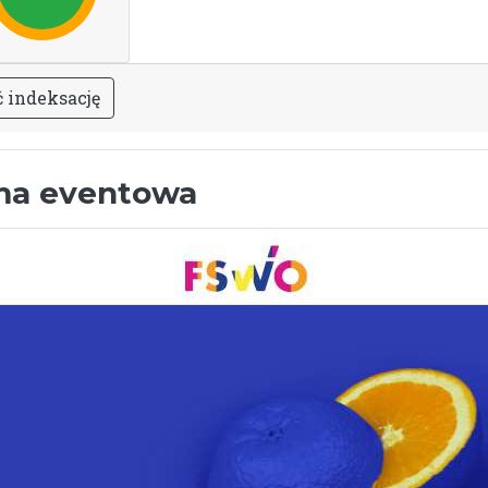
ć
i
n
d
e
k
s
a
c
j
ę
rma eventowa