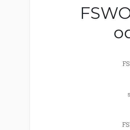
FSWO 
o
FS
FS