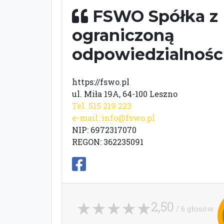
FSWO Spółka z
ograniczoną
odpowiedzialnośc
https://fswo.pl
ul. Miła 19A, 64-100 Leszno
Tel. 515 219 223
e-mail:
info@fswo.pl
NIP: 6972317070
REGON: 362235091
2,50
/ 6 głosów