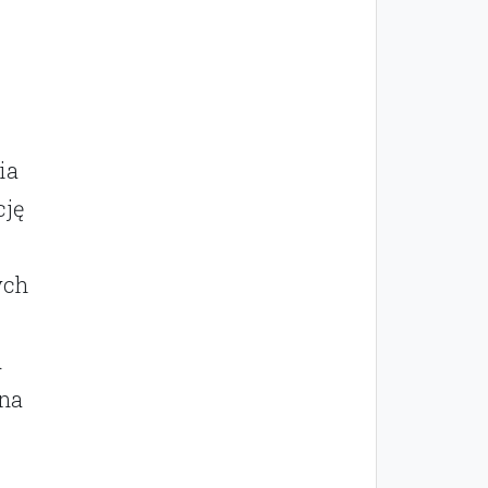
ia
cję
ych
u
 na