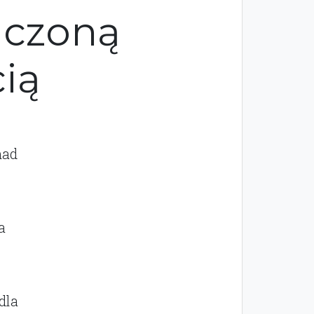
iczoną
ią
nad
a
dla