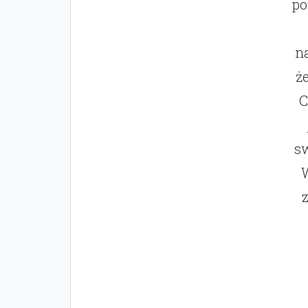
po
na
ż
C
sw
W