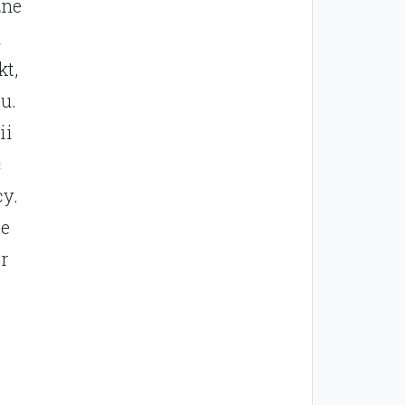
żne
u
kt,
u.
ii
ć
cy.
ie
r