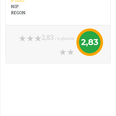
e-mail:
NIP:
REGON:
2,83
/ 6 głosów
2,83