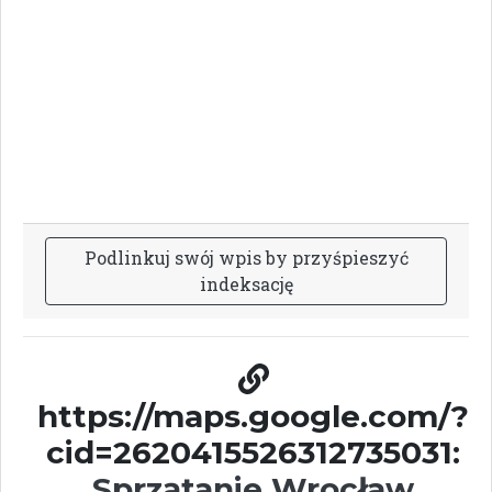
P
o
d
l
i
n
k
u
j
s
w
ó
j
w
p
i
s
b
y
p
r
z
y
ś
p
i
e
s
z
y
ć
i
n
d
e
k
s
a
c
j
ę
https://maps.google.com/?
cid=2620415526312735031:
Sprzątanie Wrocław