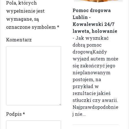
Pola, których
Pomoc drogowa
wypełnienie jest
Lublin -
wymagane, są
Kowalewski 24/7
oznaczone symbolem
*
laweta, holowanie
- Jak wyszukać
Komentarz
dobrą pomoc
drogowąKażdy
wyjazd autem może
się zakończyć jego
nieplanowanym
postojem, na
przykład w
rezultacie jakieś
stłuczki czy awarii.
Najprawdopodobnie
Podpis
*
j nie...