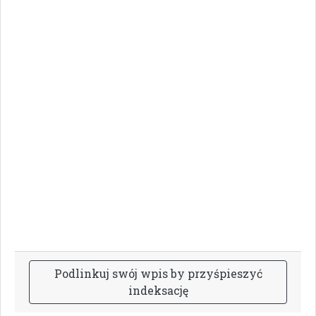
P
o
d
l
i
n
k
u
j
s
w
ó
j
w
p
i
s
b
y
p
r
z
y
ś
p
i
e
s
z
y
ć
i
n
d
e
k
s
a
c
j
ę