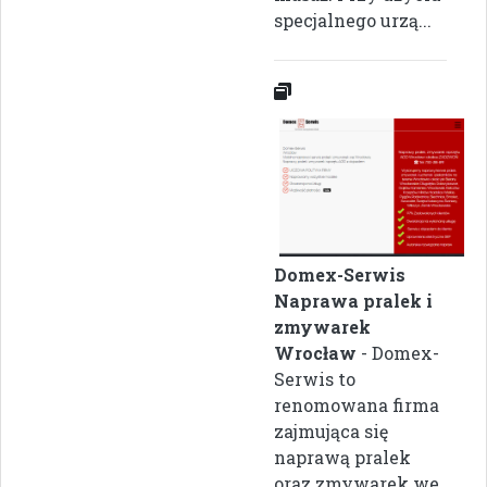
specjalnego urzą...
Domex-Serwis
Naprawa pralek i
zmywarek
Wrocław
- Domex-
Serwis to
renomowana firma
zajmująca się
naprawą pralek
oraz zmywarek we