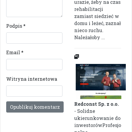
urazie, żeby na czas
rehabilitacji
zamiast siedzieć w
domu i leżeć, zaznał
Podpis
*
nieco ruchu.
Należałoby ...
Email
*
Witryna internetowa
Redconst Sp. z o.o.
- Solidne
ukierunkowanie do
inwestorówProfesjo