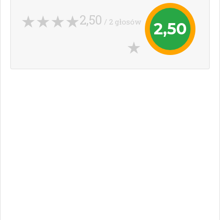
2,50
/ 2 głosów
2,50